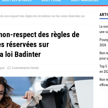
DROIT DES AFFAIRES
DROIT FISCAL
DROIT IMMOBILIER
ARTI
u non-respect des règles de circulation sur les voies réservées sur
Le no
on-respect des règles de
une s
Pourqu
ies réservées sur
2026
a loi Badinter
Non re
pour 
Top 5
ique
Commentaires fermés
en 20
Non r
effic