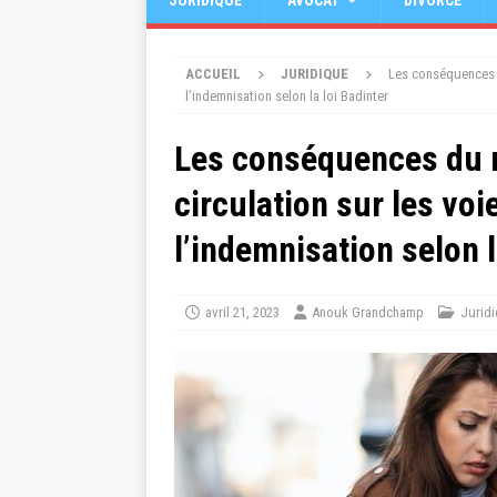
JURIDIQUE
AVOCAT
DIVORCE
ACCUEIL
JURIDIQUE
Les conséquences d
l’indemnisation selon la loi Badinter
Les conséquences du n
circulation sur les vo
l’indemnisation selon l
avril 21, 2023
Anouk Grandchamp
Jurid