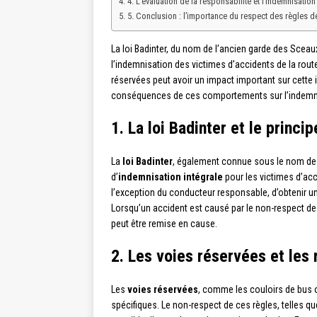
4. L’évaluation de la responsabilité et l’indemnisatio
5. Conclusion : l’importance du respect des règles de
La loi Badinter, du nom de l’ancien garde des Sceaux
l’indemnisation des victimes d’accidents de la rout
réservées peut avoir un impact important sur cette 
conséquences de ces comportements sur l’indemnis
1. La loi Badinter et le princi
La
loi Badinter
, également connue sous le nom de lo
d’
indemnisation intégrale
pour les victimes d’acci
l’exception du conducteur responsable, d’obtenir un
Lorsqu’un accident est causé par le non-respect des
peut être remise en cause.
2. Les voies réservées et les 
Les
voies réservées
, comme les couloirs de bus o
spécifiques. Le non-respect de ces règles, telles qu