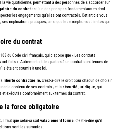
ns la vie quotidienne, permettant à des personnes de s’accorder sur
gatoire du contrat
est l’un des principes fondamentaux en droit
especter les engagements qu’elles ont contractés. Cet article vous
 ses implications pratiques, ainsi que les exceptions et limites qui
toire du contrat
 1103 du Code civil français, qui dispose que « Les contrats
 ont faits ». Autrement dit, les parties à un contrat sont tenues de
ls étaient soumis à une loi.
 la
liberté contractuelle
, c’est-à-dire le droit pour chacun de choisir
iner le contenu de ses contrats ; et la
sécurité juridique
, qui
és et exécutés conformément aux termes du contrat.
e la force obligatoire
 il faut que celui-ci soit
valablement formé
, c’est-à-dire qu’il
itions sont les suivantes :