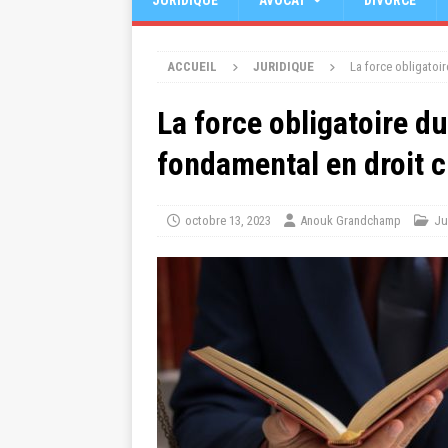
JURIDIQUE
AVOCAT
DIVORCE
ACCUEIL
JURIDIQUE
La force obligatoir
La force obligatoire du
fondamental en droit ci
octobre 13, 2023
Anouk Grandchamp
Ju