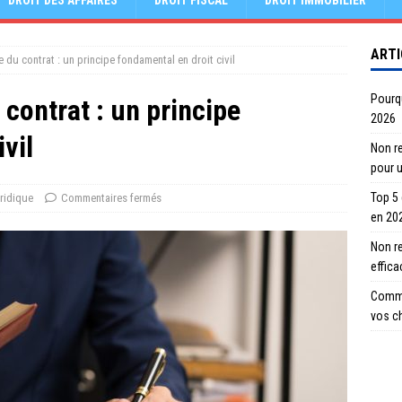
DROIT DES AFFAIRES
DROIT FISCAL
DROIT IMMOBILIER
ARTI
e du contrat : un principe fondamental en droit civil
Pourqu
 contrat : un principe
2026
vil
Non re
pour 
Top 5
ridique
Commentaires fermés
en 20
Non r
effic
Comme
vos c