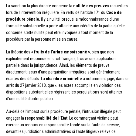
La sanction la plus directe concerne la
nullité des preuves
recueillies
lors de l’intervention irrégulière. En vertu de l’article 171 du
Code de
procédure pénale
, il y a nullité lorsque la méconnaissance d’une
formalité substantielle a porté atteinte aux intérêts de la partie qu’elle
concerne. Cette nullité peut être invoquée à tout moment de la
procédure par la personne mise en cause.
La théorie des
« fruits de l’arbre empoisonné »
, bien que non
explicitement reconnue en droit français, trouve une application
partielle dans la jurisprudence. Ainsi, les éléments de preuve
directement issus d’une perquisition irrégulière sont généralement
écartés des débats. La
chambre criminelle
a notamment jugé, dans un
arrêt du 27 janvier 2010, que « les actes accomplis en violation des
dispositions substantielles régissant les perquisitions sont atteints
d’une nullité d’ordre public ».
Au-delà de l’impact sur la procédure pénale, l’intrusion illégale peut
engager la
responsabilité de l’État
. Le commerçant victime peut
exercer un recours en responsabilité fondé sur la faute de service,
devant les juridictions administratives si l’acte litigieux relève de