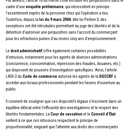
Par ailleurs, l’article 76 du même code encadre les perquisitions dans le
cadre d’une
enquête préliminaire
, qui nécessitent en principe
l’assentiment exprès de la personne chez qui l’opération a lieu.
Toutefois, depuis la
loi du 9 mars 2004
, dite loi Perben II, des
exceptions ont été introduites permettant au juge des libertés et de la
détention d’autoriser une perquisition sans l’accord du commerçant
pour les infractions punies d’au moins cinq ans d’emprisonnement.
Le
droit administratif
offre également certaines possibilités
d’intrusion, notamment pour les agents de diverses administrations
(concurrence, consommation, répression des fraudes, douanes, etc.)
qui disposent de pouvoirs d’investigation spécifiques. Ainsi, l’article
L450-3 du
Code de commerce
autorise les agents de la
DGCCRF
à
accéder aux locaux professionnels pendant les heures d’ouverture au
public.
Il convient de souligner que ces dispositifs légaux s’inscrivent dans un
équilibre délicat entre l’efficacité des investigations et le respect des
libertés fondamentales. La
Cour de cassation
et le
Conseil d’État
veillent à ce que ces intrusions respectent le principe de
proportionnalité, exigeant que l’atteinte aux droits des commerçants