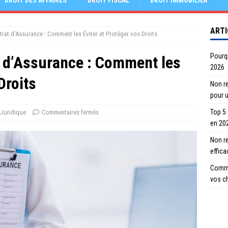
DROIT DES AFFAIRES
DROIT FISCAL
DROIT IMMOBILIER
ARTI
trat d’Assurance : Comment les Éviter et Protéger vos Droits
Pourqu
t d’Assurance : Comment les
2026
Droits
Non re
pour 
Top 5
Juridique
Commentaires fermés
en 20
Non r
effic
Comme
vos c