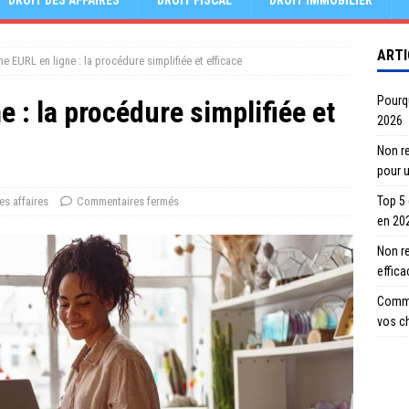
DROIT DES AFFAIRES
DROIT FISCAL
DROIT IMMOBILIER
ARTI
e EURL en ligne : la procédure simplifiée et efficace
Pourqu
e : la procédure simplifiée et
2026
Non re
pour 
Top 5
es affaires
Commentaires fermés
en 20
Non r
effic
Comme
vos c