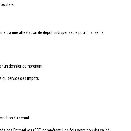
 postale;
mettra une attestation de dépôt, indispensable pour finaliser la
er un dossier comprenant :
s du service des impôts;
mnation du gérant.
tés des Entreprises (CFE) compétent. Une fois votre dossier validé,