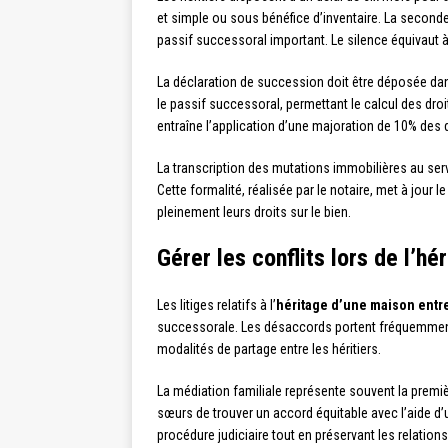
et simple ou sous bénéfice d’inventaire. La seconde
passif successoral important. Le silence équivaut à
La déclaration de succession doit être déposée dans 
le passif successoral, permettant le calcul des dro
entraîne l’application d’une majoration de 10% des 
La transcription des mutations immobilières au servi
Cette formalité, réalisée par le notaire, met à jour 
pleinement leurs droits sur le bien.
Gérer les conflits lors de l’h
Les litiges relatifs à l’
héritage d’une maison entre
successorale. Les désaccords portent fréquemment s
modalités de partage entre les héritiers.
La médiation familiale représente souvent la premi
sœurs de trouver un accord équitable avec l’aide d’u
procédure judiciaire tout en préservant les relations