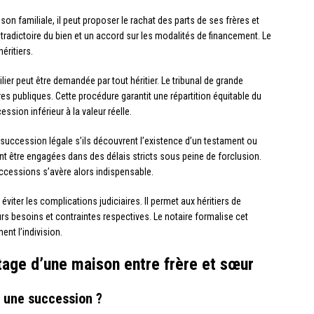
son familiale, il peut proposer le rachat des parts de ses frères et
radictoire du bien et un accord sur les modalités de financement. Le
éritiers.
lier peut être demandée par tout héritier. Le tribunal de grande
s publiques. Cette procédure garantit une répartition équitable du
ssion inférieur à la valeur réelle.
la succession légale s’ils découvrent l’existence d’un testament ou
nt être engagées dans des délais stricts sous peine de forclusion.
uccessions s’avère alors indispensable.
éviter les complications judiciaires. Il permet aux héritiers de
urs besoins et contraintes respectives. Le notaire formalise cet
ent l’indivision.
tage d’une maison entre frère et sœur
r une succession ?