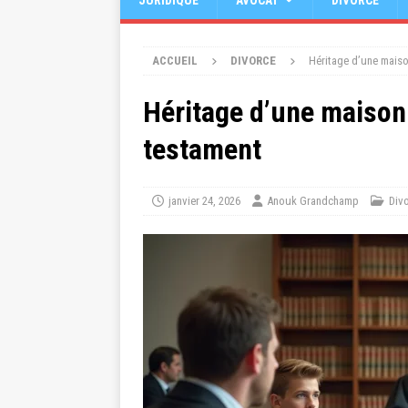
JURIDIQUE
AVOCAT
DIVORCE
ACCUEIL
DIVORCE
Héritage d’une maiso
Héritage d’une maison 
testament
janvier 24, 2026
Anouk Grandchamp
Div