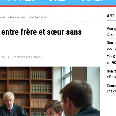
DROIT DES AFFAIRES
DROIT FISCAL
DROIT IMMOBILIER
ARTI
n entre frère et sœur sans testament
Pourqu
entre frère et sœur sans
2026
Non re
pour 
Top 5
orce
Commentaires fermés
en 20
Non r
effic
Comme
vos c