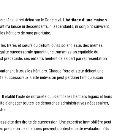
 légal strict défini par le Code civil. L’
héritage d’une maison
unt n’a laissé ni descendants, ni ascendants, ni conjoint survivant.
s héritiers de rang prioritaire.
s les frères et sœurs du défunt, qu’ils soient issus des mêmes
alité successorale garantit une transmission équitable du
st prédécédé, ses enfants héritent de sa part par représentation.
partenant à tous les héritiers. Chaque frère et sœur détient une
oits successoraux. Cette indivision peut perdurer tant qu’aucun
l établit l’acte de notoriété qui identifie les héritiers légaux et leurs
uite d’engager toutes les démarches administratives nécessaires,
tre.
’assiette des droits de succession. Une expertise immobilière peut
ec précision. Les héritiers peuvent contester cette évaluation s’ils