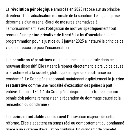
La
révolution pénologique
amorcée en 2025 repose sur un principe
directeur : l’individualisation maximale de la sanction. Le juge dispose
désormais d’un arsenal élargi de mesures alternatives à
l’emprisonnement, avec l’obligation de motiver spécifiquement tout
recours à une
peine privative de liberté
. La loi d’orientation et de
programmation pour la justice du 3 janvier 2025 a instauré le principe de
« dernier recours » pour l’incarcération.
Les
sanctions réparatrices
occupent une place centrale dans ce
nouveau dispositif. Elles visent à réparer directement le préjudice causé
à la victime et à la société, plutôt qu’à infliger une souffrance au
condamné. Le Code pénal reconnaît maintenant explicitement la
justice
restaurative
comme une modalité d’exécution des peines à part
entière. L’article 130-1-1 du Code pénal dispose que « toute sanction
pénale doit prioritairement viser la réparation du dommage causé et la
réinsertion du condamné ».
Les
peines modulables
constituent l’innovation majeure de cette
réforme. Elles s’adaptent en temps réel au comportement du condamné
grâce à un système d’évaluation continue. Un dispositif de bracelet