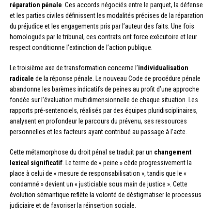
réparation pénale
. Ces accords négociés entre le parquet, la défense
et les parties civiles définissent les modalités précises de la réparation
du préjudice et les engagements pris par l’auteur des faits. Une fois
homologués par le tribunal, ces contrats ont force exécutoire et leur
respect conditionne l’extinction de l’action publique.
Le troisième axe de transformation concerne l’
individualisation
radicale
de la réponse pénale. Le nouveau Code de procédure pénale
abandonne les barèmes indicatifs de peines au profit d’une approche
fondée sur l’évaluation multidimensionnelle de chaque situation. Les
rapports pré-sentenciels, réalisés par des équipes pluridisciplinaires,
analysent en profondeur le parcours du prévenu, ses ressources
personnelles et les facteurs ayant contribué au passage à l’acte.
Cette métamorphose du droit pénal se traduit par un
changement
lexical significatif
. Le terme de « peine » cède progressivement la
place à celui de « mesure de responsabilisation », tandis que le «
condamné » devient un « justiciable sous main de justice ». Cette
évolution sémantique reflète la volonté de déstigmatiser le processus
judiciaire et de favoriser la réinsertion sociale.