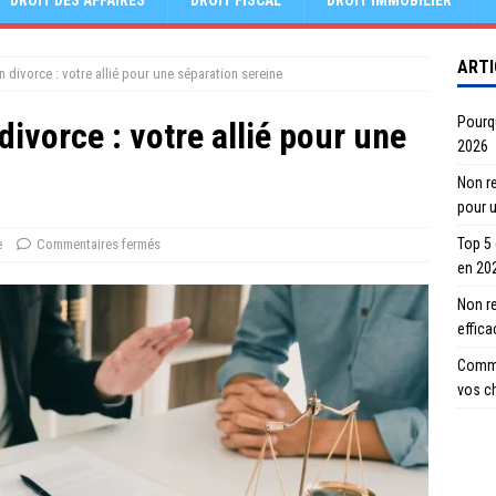
DROIT DES AFFAIRES
DROIT FISCAL
DROIT IMMOBILIER
ARTI
n divorce : votre allié pour une séparation sereine
Pourqu
divorce : votre allié pour une
2026
Non re
pour 
Top 5
e
Commentaires fermés
en 20
Non r
effic
Comme
vos c