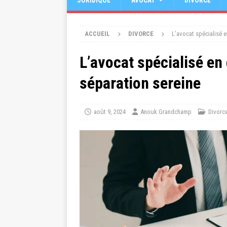
JURIDIQUE
AVOCAT
DIVORCE
ACCUEIL
DIVORCE
L’avocat spécialisé e
L’avocat spécialisé en 
séparation sereine
août 9, 2024
Anouk Grandchamp
Divorc