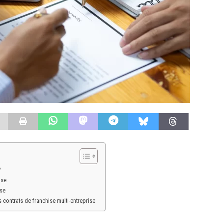
?
ise
ise
s contrats de franchise multi-entreprise