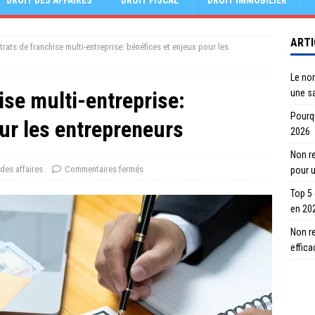
DROIT DES AFFAIRES
DROIT FISCAL
DROIT IMMOBILIER
ARTI
trats de franchise multi-entreprise: bénéfices et enjeux pour les
Le no
ise multi-entreprise:
une s
Pourqu
ur les entrepreneurs
2026
Non re
 des affaires
Commentaires fermés
pour 
Top 5
en 20
Non r
effic