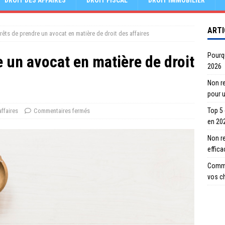
DROIT DES AFFAIRES
DROIT FISCAL
DROIT IMMOBILIER
ARTI
érêts de prendre un avocat en matière de droit des affaires
Pourqu
e un avocat en matière de droit
2026
Non re
pour 
Top 5
affaires
Commentaires fermés
en 20
Non r
effic
Comme
vos c