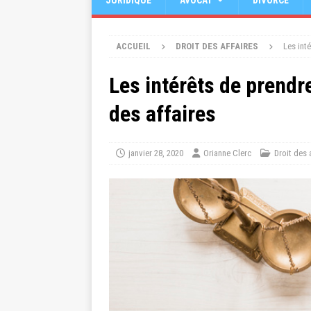
JURIDIQUE
AVOCAT
DIVORCE
ACCUEIL
DROIT DES AFFAIRES
Les int
Les intérêts de prendr
des affaires
janvier 28, 2020
Orianne Clerc
Droit des 