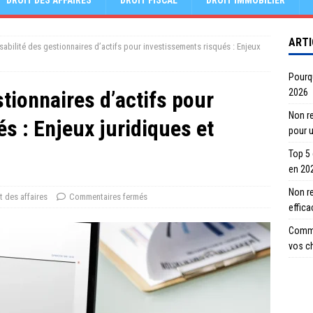
DROIT DES AFFAIRES
DROIT FISCAL
DROIT IMMOBILIER
ARTI
abilité des gestionnaires d’actifs pour investissements risqués : Enjeux
Pourqu
tionnaires d’actifs pour
2026
Non re
s : Enjeux juridiques et
pour 
Top 5
en 20
Non r
t des affaires
Commentaires fermés
effic
Comme
vos c