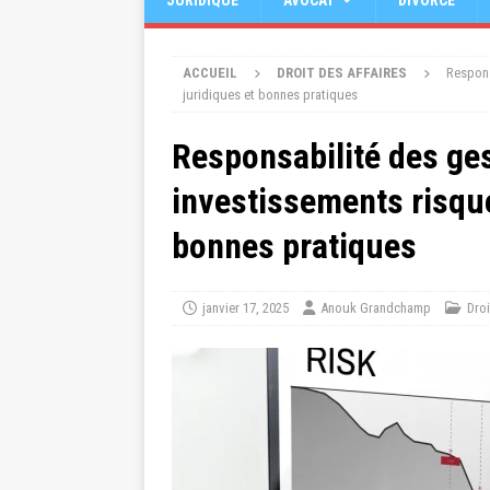
JURIDIQUE
AVOCAT
DIVORCE
ACCUEIL
DROIT DES AFFAIRES
Respons
juridiques et bonnes pratiques
Responsabilité des ges
investissements risqué
bonnes pratiques
janvier 17, 2025
Anouk Grandchamp
Droi