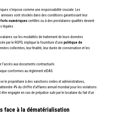
ques s’impose comme une responsabilité cruciale. Les
rs annexes sont stockés dans des conditions garantissant leur
-forts numériques
certifiés ou à des prestataires qualifiés devient
s légales.
locataires sur les modalités de traitement de leurs données
rcée par le RGPD, implique la fourniture d’une
politique de
nnées collectées, leur finalité, leur durée de conservation et les
ur l’accès aux documents contractuels
ronique conformes au règlement eIDAS
e le propriétaire à des sanctions civiles et administratives,
tteindre 4% du chiffre d’affaires annuel mondial pour les violations
 être engagée en cas de préjudice subi par le locataire du fait d’un
s face à la dématérialisation