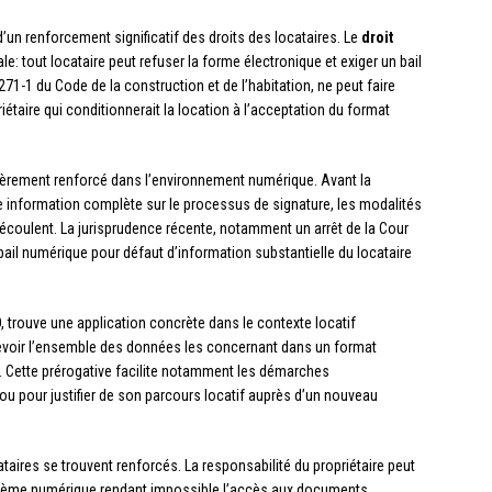
’un renforcement significatif des droits des locataires. Le
droit
: tout locataire peut refuser la forme électronique et exiger un bail
.271-1 du Code de la construction et de l’habitation, ne peut faire
iétaire qui conditionnerait la location à l’acceptation du format
lièrement renforcé dans l’environnement numérique. Avant la
une information complète sur le processus de signature, les modalités
écoulent. La jurisprudence récente, notamment un arrêt de la Cour
bail numérique pour défaut d’information substantielle du locataire
trouve une application concrète dans le contexte locatif
cevoir l’ensemble des données les concernant dans un format
e. Cette prérogative facilite notamment les démarches
u pour justifier de son parcours locatif auprès d’un nouveau
cataires se trouvent renforcés. La responsabilité du propriétaire peut
tème numérique rendant impossible l’accès aux documents