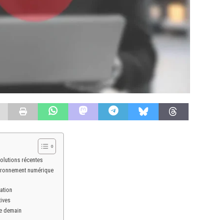
olutions récentes
vironnement numérique
ation
tives
de demain