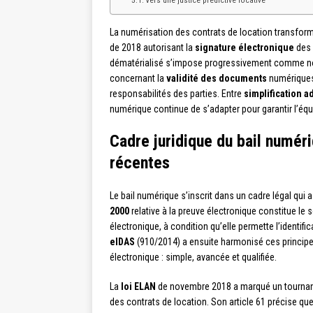
Vers une justice prédictive locative
La numérisation des contrats de location transform
de 2018 autorisant la
signature électronique
des 
dématérialisé s’impose progressivement comme nor
concernant la
validité des documents
numériques,
responsabilités des parties. Entre
simplification a
numérique continue de s’adapter pour garantir l’équil
Cadre juridique du bail numér
récentes
Le bail numérique s’inscrit dans un cadre légal qu
2000
relative à la preuve électronique constitue le s
électronique, à condition qu’elle permette l’identific
eIDAS
(910/2014) a ensuite harmonisé ces principes
électronique : simple, avancée et qualifiée.
La
loi ELAN
de novembre 2018 a marqué un tournant 
des contrats de location. Son article 61 précise que 