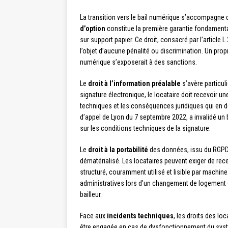
La transition vers le bail numérique s’accompagne d
d’option
constitue la première garantie fondamentale
sur support papier. Ce droit, consacré par l’article L
l’objet d’aucune pénalité ou discrimination. Un propr
numérique s’exposerait à des sanctions.
Le
droit à l’information préalable
s’avère particu
signature électronique, le locataire doit recevoir 
techniques et les conséquences juridiques qui en d
d’appel de Lyon du 7 septembre 2022, a invalidé un 
sur les conditions techniques de la signature.
Le
droit à la portabilité
des données, issu du RGPD, 
dématérialisé. Les locataires peuvent exiger de re
structuré, couramment utilisé et lisible par machin
administratives lors d’un changement de logement o
bailleur.
Face aux
incidents techniques
, les droits des lo
être engagée en cas de dysfonctionnement du sys