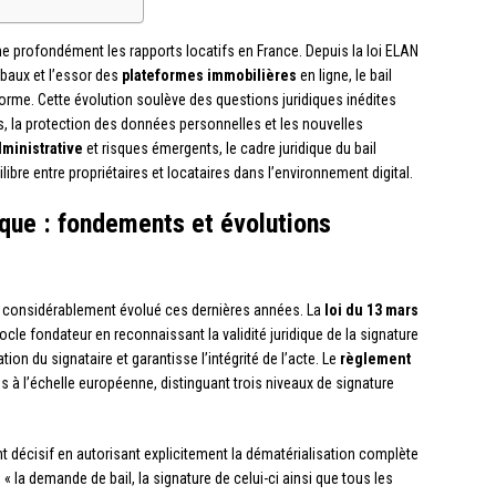
e profondément les rapports locatifs en France. Depuis la loi ELAN
baux et l’essor des
plateformes immobilières
en ligne, le bail
me. Cette évolution soulève des questions juridiques inédites
 la protection des données personnelles et les nouvelles
dministrative
et risques émergents, le cadre juridique du bail
ibre entre propriétaires et locataires dans l’environnement digital.
ique : fondements et évolutions
i a considérablement évolué ces dernières années. La
loi du 13 mars
ocle fondateur en reconnaissant la validité juridique de la signature
ation du signataire et garantisse l’intégrité de l’acte. Le
règlement
 à l’échelle européenne, distinguant trois niveaux de signature
décisif en autorisant explicitement la dématérialisation complète
« la demande de bail, la signature de celui-ci ainsi que tous les