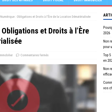
DROIT DES AFFAIRES
DROIT FISCAL
DROIT IMMOBILIER
ARTI
 Numérique : Obligations et Droits à l’Ère de la Location Dématérialisée
Pourqu
Obligations et Droits à l’Ère
2026
ialisée
Non re
pour 
Top 5
Immobilier
Commentaires fermés
en 20
Non r
effic
Comme
vos c