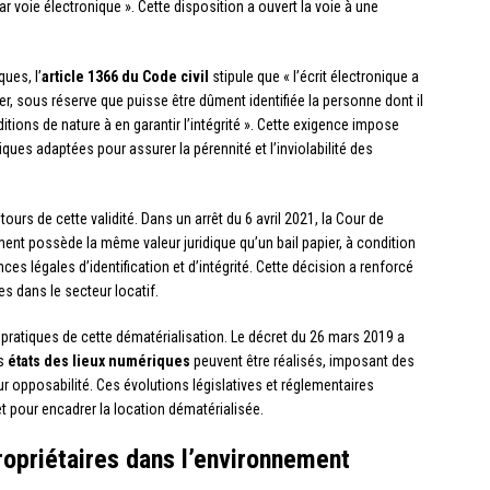
ar voie électronique ». Cette disposition a ouvert la voie à une
ues, l’
article 1366 du Code civil
stipule que « l’écrit électronique a
er, sous réserve que puisse être dûment identifiée la personne dont il
itions de nature à en garantir l’intégrité ». Cette exigence impose
ues adaptées pour assurer la pérennité et l’inviolabilité des
urs de cette validité. Dans un arrêt du 6 avril 2021, la Cour de
ent possède la même valeur juridique qu’un bail papier, à condition
ces légales d’identification et d’intégrité. Cette décision a renforcé
es dans le secteur locatif.
 pratiques de cette dématérialisation. Le décret du 26 mars 2019 a
es
états des lieux numériques
peuvent être réalisés, imposant des
eur opposabilité. Ces évolutions législatives et réglementaires
t pour encadrer la location dématérialisée.
ropriétaires dans l’environnement