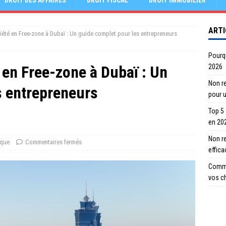
DROIT DES AFFAIRES
DROIT FISCAL
DROIT IMMOBILIER
ARTI
iété en Free-zone à Dubaï : Un guide complet pour les entrepreneurs
Pourqu
 en Free-zone à Dubaï : Un
2026
Non re
s entrepreneurs
pour 
Top 5
en 20
Non r
ique
Commentaires fermés
effic
Comme
vos c