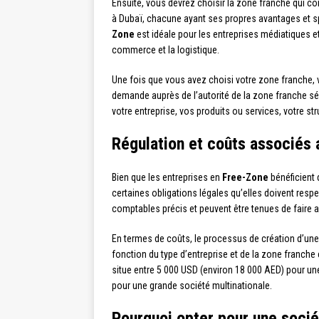
Ensuite, vous devrez choisir la zone franche qui con
à Dubaï, chacune ayant ses propres avantages et sp
Zone
est idéale pour les entreprises médiatiques et
commerce et la logistique.
Une fois que vous avez choisi votre zone franche, 
demande auprès de l’autorité de la zone franche s
votre entreprise, vos produits ou services, votre st
Régulation et coûts associés 
Bien que les entreprises en
Free-Zone
bénéficient 
certaines obligations légales qu’elles doivent respe
comptables précis et peuvent être tenues de faire 
En termes de coûts, le processus de création d’une
fonction du type d’entreprise et de la zone franche
situe entre 5 000 USD (environ 18 000 AED) pour une
pour une grande société multinationale.
Pourquoi opter pour une soci