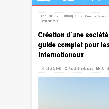
JURIDIQUE
AVOCAT
DIVORCE
ACCUEIL
JURIDIQUE
Création d’une soc
internationaux
Création d’une société
guide complet pour le
internationaux
juillet 5, 2023
Anouk Grandchamp
Jurid