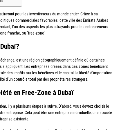
ï?
attrayant pour les investisseurs du monde entier. Grâce à sa
politiques commerciales favorables, cette ville des Émirats Arabes
ndant, l’un des aspects les plus attrayants pour les entrepreneurs
zone franche, ou ‘free-zone’.
 Dubaï?
-échange, est une région géographiquement définie où certaines
 s’appliquent. Les entreprises créées dans ces zones bénéficient
le des impôts sur les bénéfices et le capital, la liberté d’importation
ité d’un contrôle total par des propriétaires étrangers.
ciété en Free-Zone à Dubaï
baï, il y a plusieurs étapes à suivre. D’abord, vous devrez choisir le
otre entreprise. Cela peut être une entreprise individuelle, une société
treprise existante.