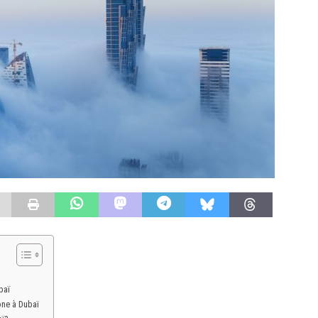
baï
one à Dubaï