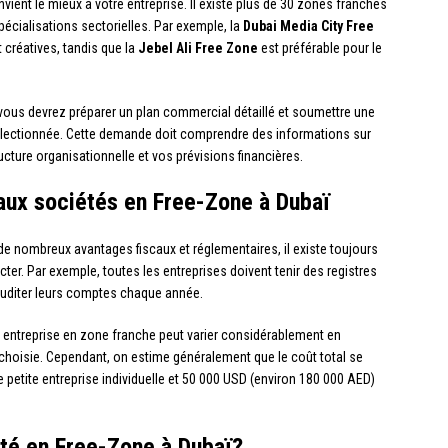
vient le mieux à votre entreprise. Il existe plus de 30 zones franches
écialisations sectorielles. Par exemple, la
Dubai Media City Free
 créatives, tandis que la
Jebel Ali Free Zone
est préférable pour le
vous devrez préparer un plan commercial détaillé et soumettre une
électionnée. Cette demande doit comprendre des informations sur
ructure organisationnelle et vos prévisions financières.
aux sociétés en Free-Zone à Dubaï
de nombreux avantages fiscaux et réglementaires, il existe toujours
cter. Par exemple, toutes les entreprises doivent tenir des registres
auditer leurs comptes chaque année.
 entreprise en zone franche peut varier considérablement en
 choisie. Cependant, on estime généralement que le coût total se
 petite entreprise individuelle et 50 000 USD (environ 180 000 AED)
été en Free-Zone à Dubaï?