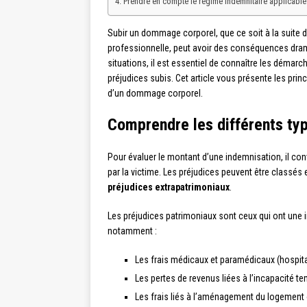
Prendre en compte le régime indemnitaire applicable
Subir un dommage corporel, que ce soit à la suite d
professionnelle, peut avoir des conséquences drama
situations, il est essentiel de connaître les démar
préjudices subis. Cet article vous présente les pri
d’un dommage corporel.
Comprendre les différents ty
Pour évaluer le montant d’une indemnisation, il conv
par la victime. Les préjudices peuvent être classés 
préjudices extrapatrimoniaux
.
Les préjudices patrimoniaux sont ceux qui ont une i
notamment :
Les frais médicaux et paramédicaux (hospita
Les pertes de revenus liées à l’incapacité te
Les frais liés à l’aménagement du logement o