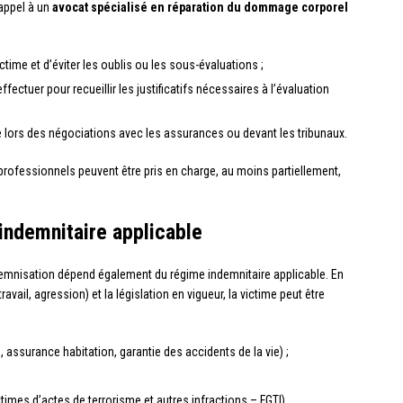
 appel à un
avocat spécialisé en réparation du dommage corporel
ictime et d’éviter les oublis ou les sous-évaluations ;
fectuer pour recueillir les justificatifs nécessaires à l’évaluation
e lors des négociations avec les assurances ou devant les tribunaux.
 professionnels peuvent être pris en charge, au moins partiellement,
indemnitaire applicable
indemnisation dépend également du régime indemnitaire applicable. En
ravail, agression) et la législation en vigueur, la victime peut être
assurance habitation, garantie des accidents de la vie) ;
times d’actes de terrorisme et autres infractions – FGTI).