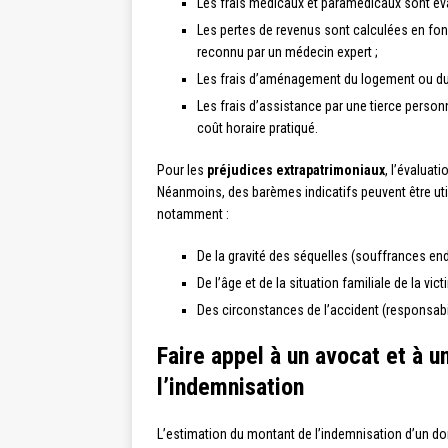
Les frais médicaux et paramédicaux sont éva
Les pertes de revenus sont calculées en fonct
reconnu par un médecin expert ;
Les frais d’aménagement du logement ou du v
Les frais d’assistance par une tierce perso
coût horaire pratiqué.
Pour les
préjudices extrapatrimoniaux
, l’évaluat
Néanmoins, des barèmes indicatifs peuvent être uti
notamment :
De la gravité des séquelles (souffrances end
De l’âge et de la situation familiale de la vi
Des circonstances de l’accident (responsabili
Faire appel à un avocat et à 
l’indemnisation
L’estimation du montant de l’indemnisation d’un d