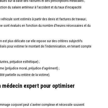
lués sur la base des factures et des prescriptions médicales ;
ion du salaire antérieur à l’accident et du taux d’incapacité
éhicule sont estimés à partir des devis et factures de travaux ;
nne sont évalués en fonction du nombre d’heures nécessaires et du
ion est plus délicate car elle repose sur des critères subjectifs.
lisés pour estimer le montant de l’indemnisation, en tenant compte
urées, préjudice esthétique) ;
ctime (préjudice moral, préjudice d’agrément) ;
té partielle ou entière de la victime).
un médecin expert pour optimiser
ommage corporel peut s’avérer complexe et nécessite souvent