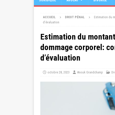
JURIDIQUE
AVOCAT
DIVORCE
ACCUEIL
DROIT PÉNAL
Estimation du m
d’évaluation
Estimation du montant
dommage corporel: co
d’évaluation
octobre 28, 2023
Anouk Grandchamp
Dr