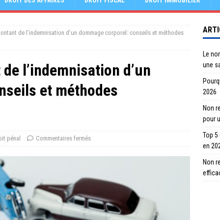
DROIT DES AFFAIRES
DROIT FISCAL
DROIT IMMOBILIER
ARTI
ontant de l’indemnisation d’un dommage corporel: conseils et méthodes
Le no
 de l’indemnisation d’un
une s
Pourqu
nseils et méthodes
2026
Non re
pour 
Top 5
oit pénal
Commentaires fermés
en 20
Non r
effic