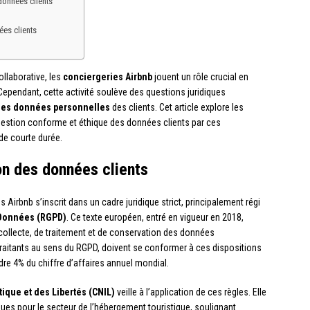
données clients
ées clients
llaborative, les
conciergeries Airbnb
jouent un rôle crucial en
. Cependant, cette activité soulève des questions juridiques
des données personnelles
des clients. Cet article explore les
 gestion conforme et éthique des données clients par ces
de courte durée.
ion des données clients
 Airbnb s’inscrit dans un cadre juridique strict, principalement régi
 Données (RGPD)
. Ce texte européen, entré en vigueur en 2018,
collecte, de traitement et de conservation des données
traitants au sens du RGPD, doivent se conformer à ces dispositions
re 4% du chiffre d’affaires annuel mondial.
ique et des Libertés (CNIL)
veille à l’application de ces règles. Elle
s pour le secteur de l’hébergement touristique, soulignant