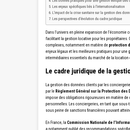
Les bonnes pratiques pour une gestion éthique des 
Les enjeux spécifiques liés à l’internationalisation
L’impact de la crise sanitaire sur la gestion des donn
Les perspectives d’évolution du cadre juridique
Dans l’univers en pleine expansion de l’économie co
facilitant la gestion locative pour les propriétaires
complexes, notamment en matière de
protection 
enjeux légaux et les meilleures pratiques pour une
intermédiaires essentiels du marché de la location 
Le cadre juridique de la gest
La gestion des données clients par les conciergeries
par le
Règlement Général sur la Protection des
impose des obligations rigoureuses en matière de 
personnelles. Les conciergeries, en tant que sous-
sous peine de sanctions financières pouvant atteind
En France, la
Commission Nationale de l’Informat
a notamment publié des recommandations spécifique