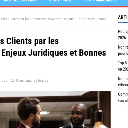
DROIT DES AFFAIRES
DROIT FISCAL
DROIT IMMOBILIER
ARTI
nées Clients par les Conciergeries Airbnb : Enjeux Juridiques et Bonnes
Pourqu
 Clients par les
2026
Non re
: Enjeux Juridiques et Bonnes
pour 
Top 5
en 20
Non r
dique
Commentaires fermés
effic
Comme
vos c