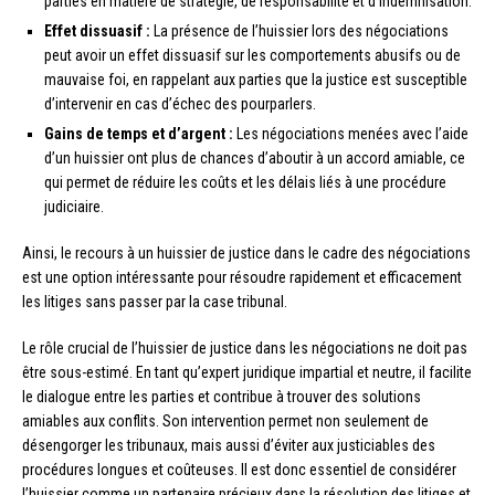
parties en matière de stratégie, de responsabilité et d’indemnisation.
Effet dissuasif :
La présence de l’huissier lors des négociations
peut avoir un effet dissuasif sur les comportements abusifs ou de
mauvaise foi, en rappelant aux parties que la justice est susceptible
d’intervenir en cas d’échec des pourparlers.
Gains de temps et d’argent :
Les négociations menées avec l’aide
d’un huissier ont plus de chances d’aboutir à un accord amiable, ce
qui permet de réduire les coûts et les délais liés à une procédure
judiciaire.
Ainsi, le recours à un huissier de justice dans le cadre des négociations
est une option intéressante pour résoudre rapidement et efficacement
les litiges sans passer par la case tribunal.
Le rôle crucial de l’huissier de justice dans les négociations ne doit pas
être sous-estimé. En tant qu’expert juridique impartial et neutre, il facilite
le dialogue entre les parties et contribue à trouver des solutions
amiables aux conflits. Son intervention permet non seulement de
désengorger les tribunaux, mais aussi d’éviter aux justiciables des
procédures longues et coûteuses. Il est donc essentiel de considérer
l’huissier comme un partenaire précieux dans la résolution des litiges et