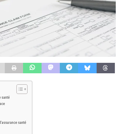
 santé
cace
d’assurance santé