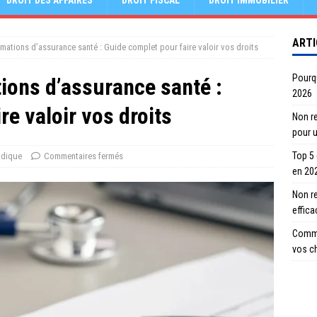
DROIT DES AFFAIRES
DROIT FISCAL
DROIT IMMOBILIER
ARTI
amations d’assurance santé : Guide complet pour faire valoir vos droits
Pourqu
ions d’assurance santé :
2026
re valoir vos droits
Non re
pour 
Top 5
idique
Commentaires fermés
en 20
Non r
effic
Comme
vos c