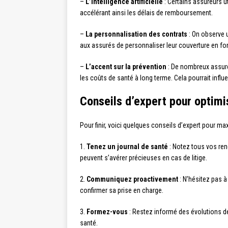
–
L’intelligence artificielle
: Certains assureurs ut
accélérant ainsi les délais de remboursement.
–
La personnalisation des contrats
: On observe 
aux assurés de personnaliser leur couverture en fo
–
L’accent sur la prévention
: De nombreux assure
les coûts de santé à long terme. Cela pourrait influ
Conseils d’expert pour optimi
Pour finir, voici quelques conseils d’expert pour m
1.
Tenez un journal de santé
: Notez tous vos re
peuvent s’avérer précieuses en cas de litige.
2.
Communiquez proactivement
: N’hésitez pas à
confirmer sa prise en charge.
3.
Formez-vous
: Restez informé des évolutions d
santé.