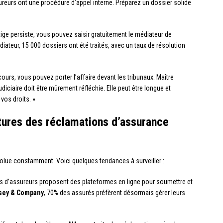
ureurs ont une procédure d’appel interne. Préparez un dossier solide
litige persiste, vous pouvez saisir gratuitement le médiateur de
iateur, 15 000 dossiers ont été traités, avec un taux de résolution
cours, vous pouvez porter l’affaire devant les tribunaux. Maître
udiciaire doit être mûrement réfléchie. Elle peut être longue et
vos droits. »
tures des réclamations d’assurance
lue constamment. Voici quelques tendances à surveiller :
us d’assureurs proposent des plateformes en ligne pour soumettre et
sey & Company
, 70% des assurés préfèrent désormais gérer leurs