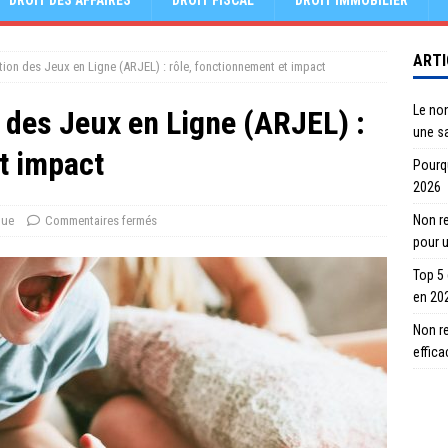
DROIT DES AFFAIRES
DROIT FISCAL
DROIT IMMOBILIER
ARTI
tion des Jeux en Ligne (ARJEL) : rôle, fonctionnement et impact
Le no
 des Jeux en Ligne (ARJEL) :
une s
t impact
Pourqu
2026
Non re
que
Commentaires fermés
pour 
Top 5
en 20
Non r
effic