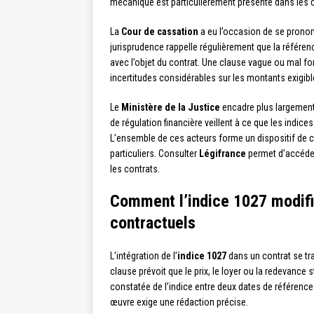
mécanique est particulièrement présente dans les 
La
Cour de cassation
a eu l’occasion de se prononc
jurisprudence rappelle régulièrement que la référenc
avec l’objet du contrat. Une clause vague ou mal fo
incertitudes considérables sur les montants exigibl
Le
Ministère de la Justice
encadre plus largement 
de régulation financière veillent à ce que les indice
L’ensemble de ces acteurs forme un dispositif de c
particuliers. Consulter
Légifrance
permet d’accéder 
les contrats.
Comment l’indice 1027 modif
contractuels
L’intégration de l’
indice 1027
dans un contrat se tr
clause prévoit que le prix, le loyer ou la redevance st
constatée de l’indice entre deux dates de référenc
œuvre exige une rédaction précise.