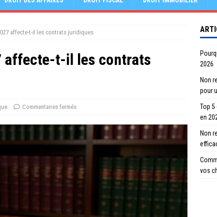
DROIT DES AFFAIRES
DROIT FISCAL
DROIT IMMOBILIER
ARTI
27 affecte-t-il les contrats juridiques
Pourqu
affecte-t-il les contrats
2026
Non re
pour 
Top 5
que
Commentaires fermés
en 20
Non r
effic
Comme
vos c