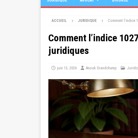
JURIDIQUE
AVOCAT
DIVORCE
ACCUEIL
JURIDIQUE
Comment l’indice 10
Comment l’indice 1027 
juridiques
juin 13, 2026
Anouk Grandchamp
Juridi