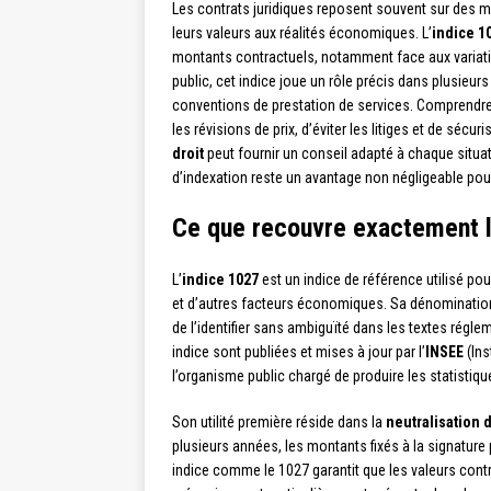
Les contrats juridiques reposent souvent sur des 
leurs valeurs aux réalités économiques. L’
indice 1
montants contractuels, notamment face aux variati
public, cet indice joue un rôle précis dans plusie
conventions de prestation de services. Comprendre
les révisions de prix, d’éviter les litiges et de séc
droit
peut fournir un conseil adapté à chaque situa
d’indexation reste un avantage non négligeable pou
Ce que recouvre exactement l
L’
indice 1027
est un indice de référence utilisé pour
et d’autres facteurs économiques. Sa dénomination
de l’identifier sans ambiguïté dans les textes régle
indice sont publiées et mises à jour par l’
INSEE
(Ins
l’organisme public chargé de produire les statistique
Son utilité première réside dans la
neutralisation 
plusieurs années, les montants fixés à la signature
indice comme le 1027 garantit que les valeurs cont