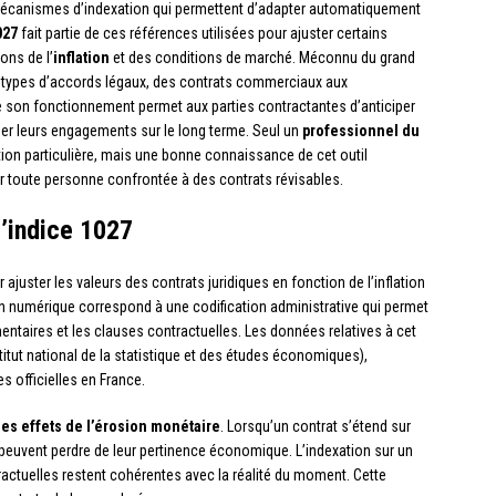
mécanismes d’indexation qui permettent d’adapter automatiquement
027
fait partie de ces références utilisées pour ajuster certains
ons de l’
inflation
et des conditions de marché. Méconnu du grand
urs types d’accords légaux, des contrats commerciaux aux
 son fonctionnement permet aux parties contractantes d’anticiper
uriser leurs engagements sur le long terme. Seul un
professionnel du
tion particulière, mais une bonne connaissance de cet outil
r toute personne confrontée à des contrats révisables.
’indice 1027
 ajuster les valeurs des contrats juridiques en fonction de l’inflation
 numérique correspond à une codification administrative qui permet
mentaires et les clauses contractuelles. Les données relatives à cet
titut national de la statistique et des études économiques),
s officielles en France.
des effets de l’érosion monétaire
. Lorsqu’un contrat s’étend sur
 peuvent perdre de leur pertinence économique. L’indexation sur un
ractuelles restent cohérentes avec la réalité du moment. Cette