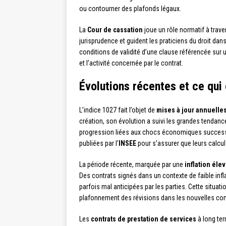
ou contourner des plafonds légaux.
La
Cour de cassation
joue un rôle normatif à trave
jurisprudence et guident les praticiens du droit dans
conditions de validité d’une clause référencée sur u
et l’activité concernée par le contrat.
Évolutions récentes et ce qui
L’indice 1027 fait l’objet de
mises à jour annuelle
création, son évolution a suivi les grandes tendanc
progression liées aux chocs économiques successifs
publiées par l’
INSEE
pour s’assurer que leurs calcul
La période récente, marquée par une
inflation éle
Des contrats signés dans un contexte de faible inf
parfois mal anticipées par les parties. Cette situ
plafonnement des révisions dans les nouvelles co
Les
contrats de prestation de services
à long ter