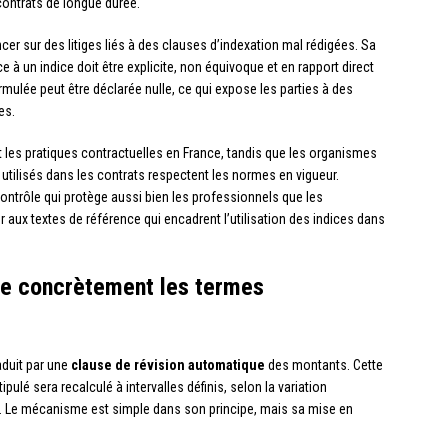
contrats de longue durée.
er sur des litiges liés à des clauses d’indexation mal rédigées. Sa
e à un indice doit être explicite, non équivoque et en rapport direct
rmulée peut être déclarée nulle, ce qui expose les parties à des
es.
les pratiques contractuelles en France, tandis que les organismes
s utilisés dans les contrats respectent les normes en vigueur.
ontrôle qui protège aussi bien les professionnels que les
aux textes de référence qui encadrent l’utilisation des indices dans
ie concrètement les termes
aduit par une
clause de révision automatique
des montants. Cette
ipulé sera recalculé à intervalles définis, selon la variation
e. Le mécanisme est simple dans son principe, mais sa mise en