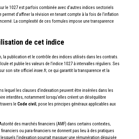
 sur le 1027 est parfois combinée avec d’autres indices sectoriels
permet d’affiner la révision en tenant compte à la fois de l’inflation
 concerné. La complexité de ces formules impose une transparence
ilisation de cet indice
n, la publication et le contrôle des indices utilisés dans les contrats.
lcule et publie les valeurs de l’indice 1027 à intervalles réguliers. Ses
ur son site officiel
insee.fr
, ce qui garantit la transparence et la
ans lequel les clauses d’indexation peuvent être insérées dans les
ire interdites, notamment lorsqu’elles créent un déséquilibre
à travers le
Code civil
, pose les principes généraux applicables aux
l’Autorité des marchés financiers (AMF) dans certains contextes,
ts financiers ou para-financiers ne donnent pas lieu à des pratiques
s lesquels l’indexation pourrait masquer une rémunération déguisée