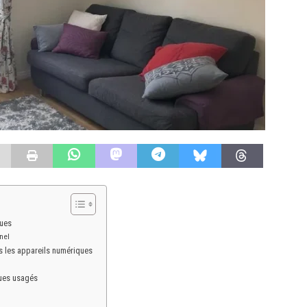
ques
nel
s les appareils numériques
ques usagés