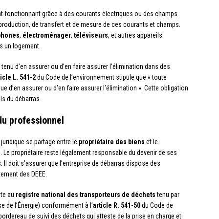
nt fonctionnant grâce à des courants électriques ou des champs
production, de transfert et de mesure de ces courants et champs.
phones
,
électroménager
,
téléviseurs
, et autres appareils
s un logement.
 tenu d’en assurer ou d’en faire assurer l’élimination dans des
ticle L. 541-2
du Code de l’environnement stipule que « toute
e d’en assurer ou d’en faire assurer l’élimination ». Cette obligation
els du débarras.
du professionnel
juridique se partage entre le
propriétaire des biens
et le
cité. Le propriétaire reste légalement responsable du devenir de ses
. Il doit s’assurer que l’entreprise de débarras dispose des
aitement des DEEE.
ite au
registre national des transporteurs de déchets
tenu par
se de l’Énergie) conformément à l’
article R. 541-50
du Code de
 bordereau de suivi des déchets qui atteste de la prise en charge et