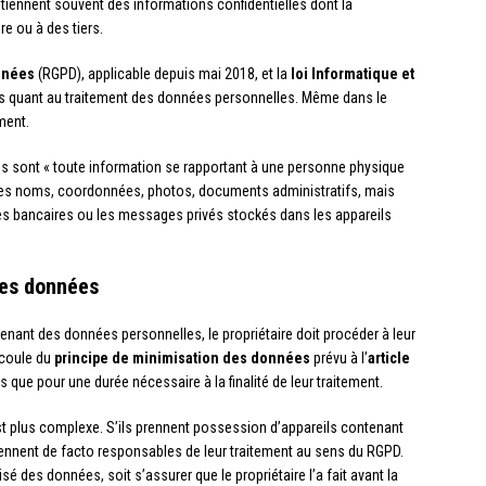
tiennent souvent des informations confidentielles dont la
re ou à des tiers.
nnées
(RGPD), applicable depuis mai 2018, et la
loi Informatique et
es quant au traitement des données personnelles. Même dans le
ment.
es sont « toute information se rapportant à une personne physique
obe les noms, coordonnées, photos, documents administratifs, mais
ées bancaires ou les messages privés stockés dans les appareils
des données
enant des données personnelles, le propriétaire doit procéder à leur
écoule du
principe de minimisation des données
prévu à l’
article
 que pour une durée nécessaire à la finalité de leur traitement.
est plus complexe. S’ils prennent possession d’appareils contenant
ennent de facto responsables de leur traitement au sens du RGPD.
é des données, soit s’assurer que le propriétaire l’a fait avant la