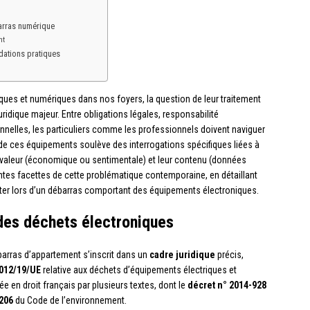
barras numérique
nt
dations pratiques
iques et numériques dans nos foyers, la question de leur traitement
ridique majeur. Entre obligations légales, responsabilité
nelles, les particuliers comme les professionnels doivent naviguer
de ces équipements soulève des interrogations spécifiques liées à
r valeur (économique ou sentimentale) et leur contenu (données
entes facettes de cette problématique contemporaine, en détaillant
pter lors d’un débarras comportant des équipements électroniques.
 des déchets électroniques
barras d’appartement s’inscrit dans un
cadre juridique
précis,
012/19/UE
relative aux déchets d’équipements électriques et
ée en droit français par plusieurs textes, dont le
décret n° 2014-928
-206
du Code de l’environnement.