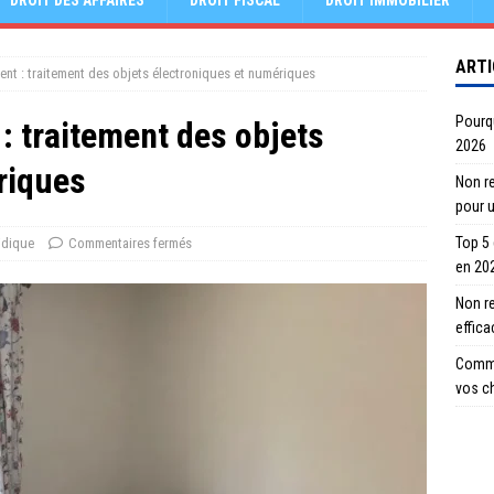
DROIT DES AFFAIRES
DROIT FISCAL
DROIT IMMOBILIER
ARTI
nt : traitement des objets électroniques et numériques
Pourqu
: traitement des objets
2026
riques
Non re
pour 
Top 5
idique
Commentaires fermés
en 20
Non r
effic
Comme
vos c