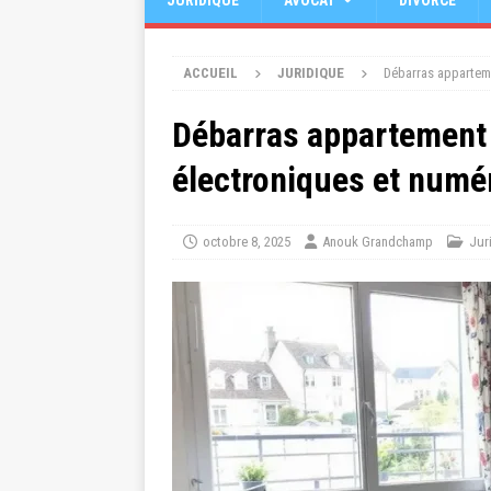
JURIDIQUE
AVOCAT
DIVORCE
ACCUEIL
JURIDIQUE
Débarras apparteme
Débarras appartement 
électroniques et numé
octobre 8, 2025
Anouk Grandchamp
Jur