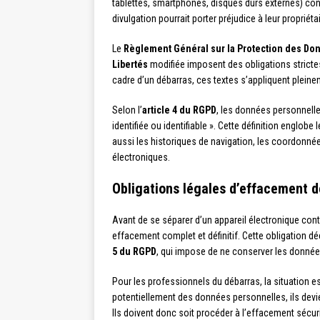
tablettes, smartphones, disques durs externes) con
divulgation pourrait porter préjudice à leur propriétai
Le
Règlement Général sur la Protection des Do
Libertés
modifiée imposent des obligations strict
cadre d’un débarras, ces textes s’appliquent pleine
Selon l’
article 4 du RGPD
, les données personnell
identifiée ou identifiable ». Cette définition engl
aussi les historiques de navigation, les coordonn
électroniques.
Obligations légales d’effacement 
Avant de se séparer d’un appareil électronique cont
effacement complet et définitif. Cette obligation d
5 du RGPD
, qui impose de ne conserver les données
Pour les professionnels du débarras, la situation 
potentiellement des données personnelles, ils devi
Ils doivent donc soit procéder à l’effacement sécuris