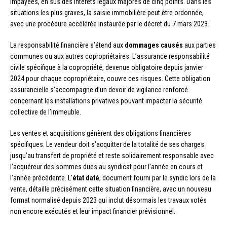
impayées, en sus des intérêts légaux majorés de cinq points. Dans les
situations les plus graves, la saisie immobilière peut être ordonnée,
avec une procédure accélérée instaurée par le décret du 7 mars 2023.
La responsabilité financière s’étend aux
dommages causés
aux parties
communes ou aux autres copropriétaires. L’assurance responsabilité
civile spécifique à la copropriété, devenue obligatoire depuis janvier
2024 pour chaque copropriétaire, couvre ces risques. Cette obligation
assurancielle s’accompagne d’un devoir de vigilance renforcé
concernant les installations privatives pouvant impacter la sécurité
collective de l’immeuble.
Les ventes et acquisitions génèrent des obligations financières
spécifiques. Le vendeur doit s’acquitter de la totalité de ses charges
jusqu’au transfert de propriété et reste solidairement responsable avec
l’acquéreur des sommes dues au syndicat pour l’année en cours et
l’année précédente. L’
état daté
, document fourni par le syndic lors de la
vente, détaille précisément cette situation financière, avec un nouveau
format normalisé depuis 2023 qui inclut désormais les travaux votés
non encore exécutés et leur impact financier prévisionnel.