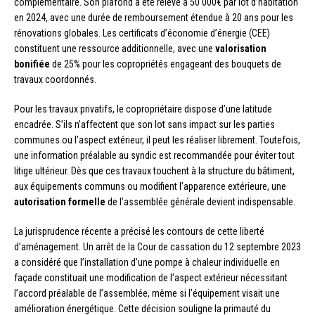
complémentaire. Son plafond a été relevé à 50 000€ par lot d’habitation
en 2024, avec une durée de remboursement étendue à 20 ans pour les
rénovations globales. Les certificats d’économie d’énergie (CEE)
constituent une ressource additionnelle, avec une
valorisation
bonifiée
de 25% pour les copropriétés engageant des bouquets de
travaux coordonnés.
Pour les travaux privatifs, le copropriétaire dispose d’une latitude
encadrée. S’ils n’affectent que son lot sans impact sur les parties
communes ou l’aspect extérieur, il peut les réaliser librement. Toutefois,
une information préalable au syndic est recommandée pour éviter tout
litige ultérieur. Dès que ces travaux touchent à la structure du bâtiment,
aux équipements communs ou modifient l’apparence extérieure, une
autorisation formelle
de l’assemblée générale devient indispensable.
La jurisprudence récente a précisé les contours de cette liberté
d’aménagement. Un arrêt de la Cour de cassation du 12 septembre 2023
a considéré que l’installation d’une pompe à chaleur individuelle en
façade constituait une modification de l’aspect extérieur nécessitant
l’accord préalable de l’assemblée, même si l’équipement visait une
amélioration énergétique. Cette décision souligne la primauté du