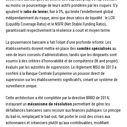
au moins ce pourcentage de leurs actifs pondérés par les risques. S’y
ajoutent le
ratio de levier
, fixé à 3%, qui limite l’endettement global
indépendamment du risque, ainsi que deux ratios de liquidité : le LCR
(Liquidity Coverage Ratio) et le NSFR (Net Stable Funding Ratio),
garantissant respectivement la résilience à court et moyen terme.
La gouvernance bancaire a fait l’objet d’une profonde refonte. Les
établissements doivent mettre en place des
comités spécialisés
au
sein de leurs conseils d’administration, tandis que les dirigeants sont
soumis à des critères d’honorabilité et de compétence (fit and proper)
évalués par les autorités de supervision. Le règlement MSU de 2013 a
conféré à la Banque Centrale Européenne un pouvoir direct de
supervision sur les établissements significatifs, créant un système de
surveillance unique.
Cette architecture a été complétée par la directive BRRD de 2014,
instaurant un
mécanisme de résolution
permettant de gérer les
défaillances bancaires sans recourir aux finances publiques. Le principe
du bail-in, remplaçant le bail-out, fait porter le coût des crises aux
actionnaires et créanciers plutôt qu’aux contribuables, modifiant