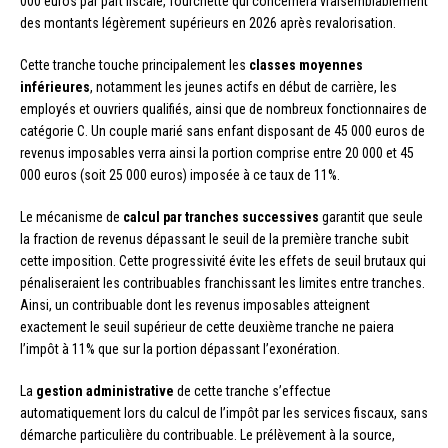
000 euros par part fiscale, fourchette qui concernera vraisemblablement
des montants légèrement supérieurs en 2026 après revalorisation.
Cette tranche touche principalement les
classes moyennes
inférieures
, notamment les jeunes actifs en début de carrière, les
employés et ouvriers qualifiés, ainsi que de nombreux fonctionnaires de
catégorie C. Un couple marié sans enfant disposant de 45 000 euros de
revenus imposables verra ainsi la portion comprise entre 20 000 et 45
000 euros (soit 25 000 euros) imposée à ce taux de 11%.
Le mécanisme de
calcul par tranches successives
garantit que seule
la fraction de revenus dépassant le seuil de la première tranche subit
cette imposition. Cette progressivité évite les effets de seuil brutaux qui
pénaliseraient les contribuables franchissant les limites entre tranches.
Ainsi, un contribuable dont les revenus imposables atteignent
exactement le seuil supérieur de cette deuxième tranche ne paiera
l’impôt à 11% que sur la portion dépassant l’exonération.
La
gestion administrative
de cette tranche s’effectue
automatiquement lors du calcul de l’impôt par les services fiscaux, sans
démarche particulière du contribuable. Le prélèvement à la source,