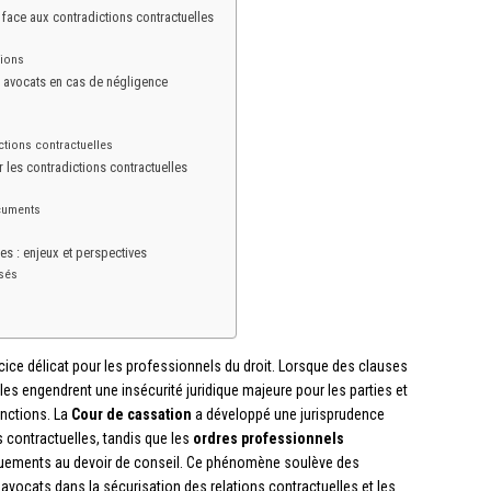
 face aux contradictions contractuelles
tions
 avocats en cas de négligence
ictions contractuelles
r les contradictions contractuelles
ocuments
es : enjeux et perspectives
isés
cice délicat pour les professionnels du droit. Lorsque des clauses
es engendrent une insécurité juridique majeure pour les parties et
anctions. La
Cour de cassation
a développé une jurisprudence
s contractuelles, tandis que les
ordres professionnels
quements au devoir de conseil. Ce phénomène soulève des
avocats dans la sécurisation des relations contractuelles et les