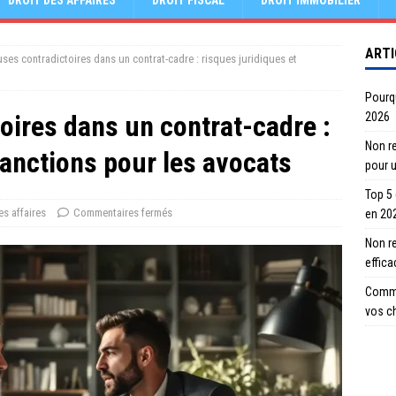
DROIT DES AFFAIRES
DROIT FISCAL
DROIT IMMOBILIER
ARTI
uses contradictoires dans un contrat-cadre : risques juridiques et
Pourqu
oires dans un contrat-cadre :
2026
Non re
sanctions pour les avocats
pour 
Top 5
es affaires
Commentaires fermés
en 20
Non r
effic
Comme
vos c