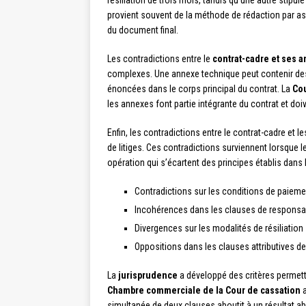
résiliation de trois mois, tandis qu’une autre stip
provient souvent de la méthode de rédaction par a
du document final.
Les contradictions entre le
contrat-cadre et ses 
complexes. Une annexe technique peut contenir des 
énoncées dans le corps principal du contrat. La
Cou
les annexes font partie intégrante du contrat et doi
Enfin, les contradictions entre le contrat-cadre et l
de litiges. Ces contradictions surviennent lorsque 
opération qui s’écartent des principes établis dans l
Contradictions sur les conditions de paieme
Incohérences dans les clauses de responsab
Divergences sur les modalités de résiliation
Oppositions dans les clauses attributives 
La
jurisprudence
a développé des critères permettan
Chambre commerciale de la Cour de cassation
a
simultanée de deux clauses aboutit à un résultat a