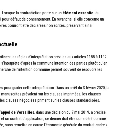
. Lorsque la contradiction porte sur un
élément essentiel
du
ui-ci pour défaut de consentement. En revanche, si elle concerne un
res pourront être déclarées non écrites, préservant ainsi
actuelle
bilisent les règles d’interprétation prévues aux articles 1188 à 1192
at s’interprète d’après la commune intention des parties plutôt qu’en
recherche de l’intention commune permet souvent de résoudre les
s pour guider cette interprétation. Dans un arrêt du 3 février 2020, la
 manuscrites prévalent sur les clauses imprimées, les clauses
t les clauses négociées priment sur les clauses standardisées.
’appel de Versailles
, dans une décision du 7 mai 2019, a précisé
e et un contrat d’application, ce dernier doit être considéré comme
ée, sans remettre en cause l’économie générale du contrat-cadre ».