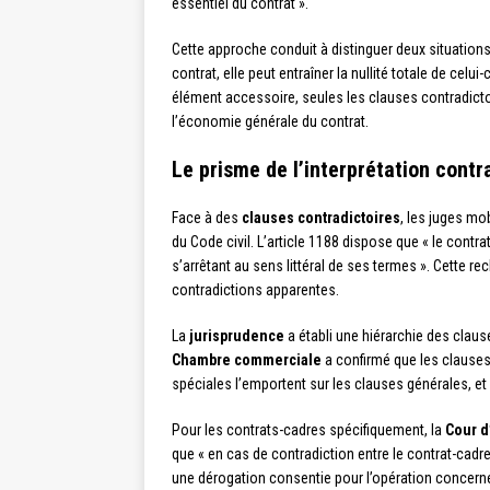
essentiel du contrat ».
Cette approche conduit à distinguer deux situations
contrat, elle peut entraîner la nullité totale de cel
élément accessoire, seules les clauses contradictoi
l’économie générale du contrat.
Le prisme de l’interprétation contr
Face à des
clauses contradictoires
, les juges mo
du Code civil. L’article 1188 dispose que « le contr
s’arrêtant au sens littéral de ses termes ». Cette 
contradictions apparentes.
La
jurisprudence
a établi une hiérarchie des clause
Chambre commerciale
a confirmé que les clauses
spéciales l’emportent sur les clauses générales, e
Pour les contrats-cadres spécifiquement, la
Cour d
que « en cas de contradiction entre le contrat-cadr
une dérogation consentie pour l’opération concern