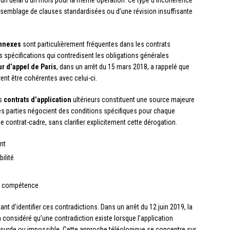
ule un délai d’un mois pour la même opération. Ce type d’incohérence
ssemblage de clauses standardisées ou d’une révision insuffisante
annexes
sont particulièrement fréquentes dans les contrats
spécifications qui contredisent les obligations générales
r d’appel de Paris
, dans un arrêt du 15 mars 2018, a rappelé que
vent être cohérentes avec celui-ci.
es
contrats d’application
ultérieurs constituent une source majeure
les parties négocient des conditions spécifiques pour chaque
e contrat-cadre, sans clarifier explicitement cette dérogation.
nt
ilité
de compétence
t d’identifier ces contradictions. Dans un arrêt du 12 juin 2019, la
 considéré qu’une contradiction existe lorsque l’application
bsurde ou impossible. Cette approche téléologique se concentre sur