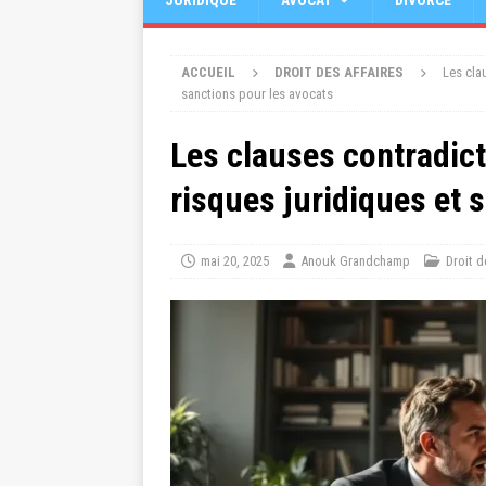
JURIDIQUE
AVOCAT
DIVORCE
ACCUEIL
DROIT DES AFFAIRES
Les cla
sanctions pour les avocats
Les clauses contradict
risques juridiques et 
mai 20, 2025
Anouk Grandchamp
Droit d