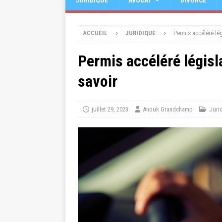
JURIDIQUE
AVOCAT
DIVORCE
ACCUEIL
JURIDIQUE
Permis accéléré lé
Permis accéléré législ
savoir
juillet 29, 2023
Anouk Grandchamp
Juri