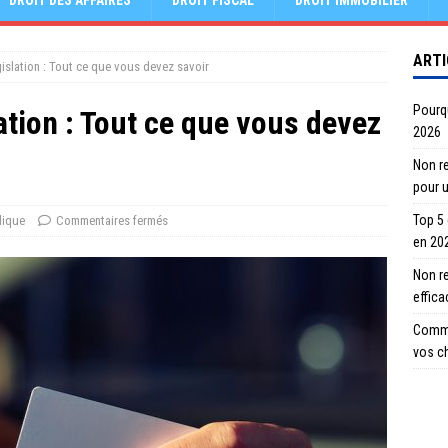
DROIT DES AFFAIRES
DROIT FISCAL
DROIT IMMOBILIER
ARTI
gislation : Tout ce que vous devez savoir
Pourqu
ation : Tout ce que vous devez
2026
Non re
pour 
Top 5
dique
Commentaires fermés
en 20
Non r
effic
Comme
vos c