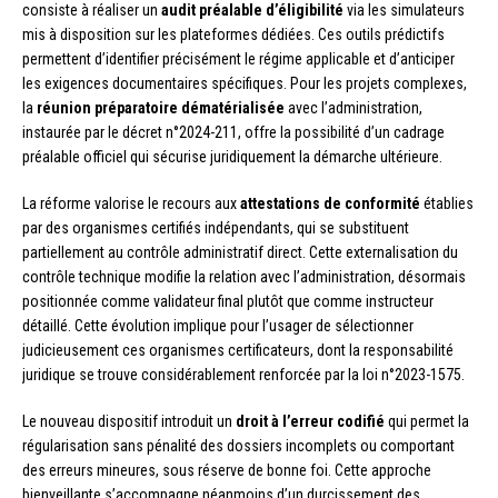
consiste à réaliser un
audit préalable d’éligibilité
via les simulateurs
mis à disposition sur les plateformes dédiées. Ces outils prédictifs
permettent d’identifier précisément le régime applicable et d’anticiper
les exigences documentaires spécifiques. Pour les projets complexes,
la
réunion préparatoire dématérialisée
avec l’administration,
instaurée par le décret n°2024-211, offre la possibilité d’un cadrage
préalable officiel qui sécurise juridiquement la démarche ultérieure.
La réforme valorise le recours aux
attestations de conformité
établies
par des organismes certifiés indépendants, qui se substituent
partiellement au contrôle administratif direct. Cette externalisation du
contrôle technique modifie la relation avec l’administration, désormais
positionnée comme validateur final plutôt que comme instructeur
détaillé. Cette évolution implique pour l’usager de sélectionner
judicieusement ces organismes certificateurs, dont la responsabilité
juridique se trouve considérablement renforcée par la loi n°2023-1575.
Le nouveau dispositif introduit un
droit à l’erreur codifié
qui permet la
régularisation sans pénalité des dossiers incomplets ou comportant
des erreurs mineures, sous réserve de bonne foi. Cette approche
bienveillante s’accompagne néanmoins d’un durcissement des