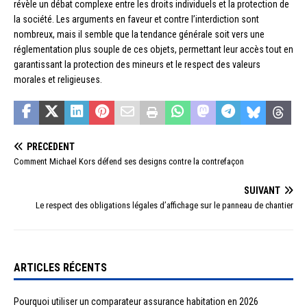
révèle un débat complexe entre les droits individuels et la protection de
la société. Les arguments en faveur et contre l’interdiction sont
nombreux, mais il semble que la tendance générale soit vers une
réglementation plus souple de ces objets, permettant leur accès tout en
garantissant la protection des mineurs et le respect des valeurs
morales et religieuses.
PRÉCÉDENT
Comment Michael Kors défend ses designs contre la contrefaçon
SUIVANT
Le respect des obligations légales d’affichage sur le panneau de chantier
ARTICLES RÉCENTS
Pourquoi utiliser un comparateur assurance habitation en 2026