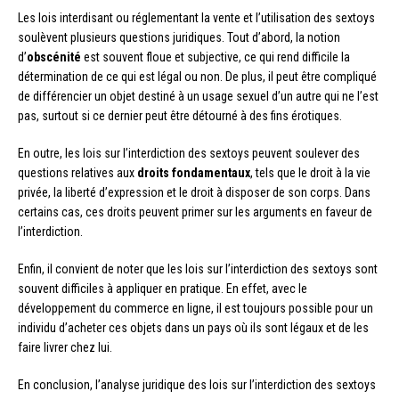
Les lois interdisant ou réglementant la vente et l’utilisation des sextoys
soulèvent plusieurs questions juridiques. Tout d’abord, la notion
d’
obscénité
est souvent floue et subjective, ce qui rend difficile la
détermination de ce qui est légal ou non. De plus, il peut être compliqué
de différencier un objet destiné à un usage sexuel d’un autre qui ne l’est
pas, surtout si ce dernier peut être détourné à des fins érotiques.
En outre, les lois sur l’interdiction des sextoys peuvent soulever des
questions relatives aux
droits fondamentaux
, tels que le droit à la vie
privée, la liberté d’expression et le droit à disposer de son corps. Dans
certains cas, ces droits peuvent primer sur les arguments en faveur de
l’interdiction.
Enfin, il convient de noter que les lois sur l’interdiction des sextoys sont
souvent difficiles à appliquer en pratique. En effet, avec le
développement du commerce en ligne, il est toujours possible pour un
individu d’acheter ces objets dans un pays où ils sont légaux et de les
faire livrer chez lui.
En conclusion, l’analyse juridique des lois sur l’interdiction des sextoys