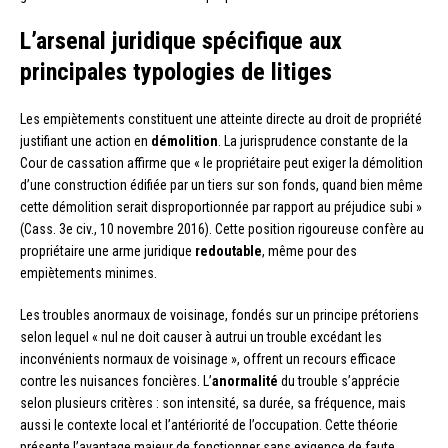
L’arsenal juridique spécifique aux
principales typologies de litiges
Les empiètements constituent une atteinte directe au droit de propriété
justifiant une action en
démolition
. La jurisprudence constante de la
Cour de cassation affirme que « le propriétaire peut exiger la démolition
d’une construction édifiée par un tiers sur son fonds, quand bien même
cette démolition serait disproportionnée par rapport au préjudice subi »
(Cass. 3e civ., 10 novembre 2016). Cette position rigoureuse confère au
propriétaire une arme juridique
redoutable
, même pour des
empiètements minimes.
Les troubles anormaux de voisinage, fondés sur un principe prétoriens
selon lequel « nul ne doit causer à autrui un trouble excédant les
inconvénients normaux de voisinage », offrent un recours efficace
contre les nuisances foncières. L’
anormalité
du trouble s’apprécie
selon plusieurs critères : son intensité, sa durée, sa fréquence, mais
aussi le contexte local et l’antériorité de l’occupation. Cette théorie
présente l’avantage majeur de fonctionner sans exigence de faute