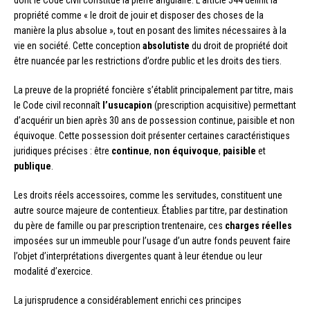
dont le Code civil constitue la pierre angulaire. L’article 544 définit la
propriété comme « le droit de jouir et disposer des choses de la
manière la plus absolue », tout en posant des limites nécessaires à la
vie en société. Cette conception
absolutiste
du droit de propriété doit
être nuancée par les restrictions d’ordre public et les droits des tiers.
La preuve de la propriété foncière s’établit principalement par titre, mais
le Code civil reconnaît
l’usucapion
(prescription acquisitive) permettant
d’acquérir un bien après 30 ans de possession continue, paisible et non
équivoque. Cette possession doit présenter certaines caractéristiques
juridiques précises : être
continue
,
non équivoque
,
paisible
et
publique
.
Les droits réels accessoires, comme les servitudes, constituent une
autre source majeure de contentieux. Établies par titre, par destination
du père de famille ou par prescription trentenaire, ces
charges réelles
imposées sur un immeuble pour l’usage d’un autre fonds peuvent faire
l’objet d’interprétations divergentes quant à leur étendue ou leur
modalité d’exercice.
La jurisprudence a considérablement enrichi ces principes