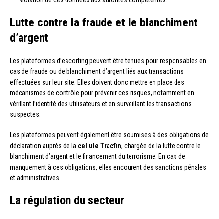
violation de ces données aux autorités compétentes.
Lutte contre la fraude et le blanchiment
d’argent
Les plateformes d’escorting peuvent être tenues pour responsables en
cas de fraude ou de blanchiment d’argent liés aux transactions
effectuées sur leur site. Elles doivent donc mettre en place des
mécanismes de contrôle pour prévenir ces risques, notamment en
vérifiant l’identité des utilisateurs et en surveillant les transactions
suspectes.
Les plateformes peuvent également être soumises à des obligations de
déclaration auprès de la
cellule Tracfin
, chargée de la lutte contre le
blanchiment d’argent et le financement du terrorisme. En cas de
manquement à ces obligations, elles encourent des sanctions pénales
et administratives.
La régulation du secteur