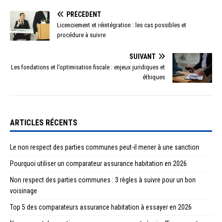
PRÉCÉDENT
Licenciement et réintégration : les cas possibles et
procédure à suivre
SUIVANT
Les fondations et l’optimisation fiscale : enjeux juridiques et
éthiques
ARTICLES RÉCENTS
Le non respect des parties communes peut-il mener à une sanction
Pourquoi utiliser un comparateur assurance habitation en 2026
Non respect des parties communes : 3 règles à suivre pour un bon
voisinage
Top 5 des comparateurs assurance habitation à essayer en 2026