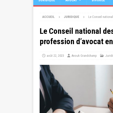
JURIDIQUE
AVOCAT
DIVORCE
ACCUEIL
JURIDIQUE
Le Conseil national
Le Conseil national des
profession d’avocat e
août 22, 2023
Anouk Grandchamp
Jurid