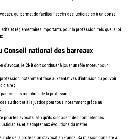
vocats, qui permet de faciliter l’accès des justiciables à un conseil
islatifs et réglementaires importants pour la profession, tels que la loi
ux.
u Conseil national des barreaux
on d’avocat, le
CNB
doit continuer à jouer un rôle moteur pour :
a profession, notamment face aux tentatives d’intrusion du pouvoir
iciaire ;
s par tous les membres de la profession ;
accès au droit et à la justice pour tous, notamment grâce au
;
té pour les avocats, afin qu’ils disposent des compétences
usticiables et s’adapter aux évolutions du métier.
eur clé de la profession d’avocat en France. Sa mission consiste à