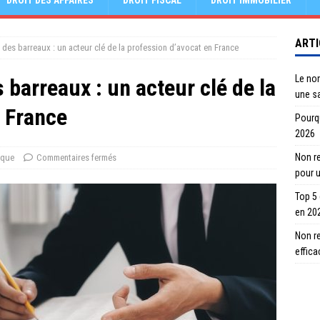
DROIT DES AFFAIRES
DROIT FISCAL
DROIT IMMOBILIER
ARTI
 des barreaux : un acteur clé de la profession d’avocat en France
Le no
 barreaux : un acteur clé de la
une s
n France
Pourqu
2026
Non re
ique
Commentaires fermés
pour 
Top 5
en 20
Non r
effic