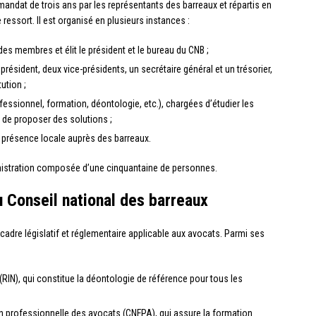
dat de trois ans par les représentants des barreaux et répartis en
essort. Il est organisé en plusieurs instances :
des membres et élit le président et le bureau du CNB ;
ésident, deux vice-présidents, un secrétaire général et un trésorier,
ution ;
ssionnel, formation, déontologie, etc.), chargées d’étudier les
de proposer des solutions ;
e présence locale auprès des barreaux.
nistration composée d’une cinquantaine de personnes.
u Conseil national des barreaux
 cadre législatif et réglementaire applicable aux avocats. Parmi ses
(RIN), qui constitue la déontologie de référence pour tous les
on professionnelle des avocats (CNFPA), qui assure la formation