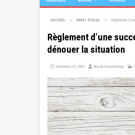
JURIDIQUE
AVOCAT
DIVORCE
ACCUEIL
DROIT FISCAL
Règlement d’un
Règlement d’une succe
dénouer la situation
décembre 23, 2023
Anouk Grandchamp