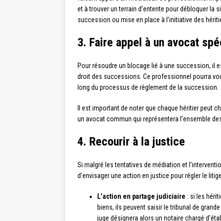
et à trouver un terrain d’entente pour débloquer la s
succession ou mise en place à l’initiative des hériti
3. Faire appel à un avocat spé
Pour résoudre un blocage lié à une succession, il 
droit des successions. Ce professionnel pourra vo
long du processus de règlement de la succession.
Il est important de noter que chaque héritier peut c
un avocat commun qui représentera l’ensemble des 
4. Recourir à la justice
Si malgré les tentatives de médiation et l’interventi
d’envisager une action en justice pour régler le lit
L’action en partage judiciaire
: si les héri
biens, ils peuvent saisir le tribunal de gran
juge désignera alors un notaire chargé d’étab