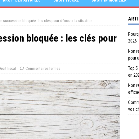
DROIT DES AFFAIRES
DROIT FISCAL
DROIT IMMOBILIER
ARTI
e succession bloquée : les clés pour dénouer la situation
Pourqu
ssion bloquée : les clés pour
2026
Non re
pour 
Top 5
Droit fiscal
Commentaires fermés
en 20
Non r
effic
Comme
vos c