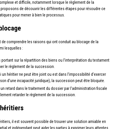
omplexe et difficile, notamment lorsque le règlement de la
 proposons de découvrir les différentes étapes pour résoudre ce
ratiques pour mener à bien le processus.
 blocage
 et de comprendre les raisons qui ont conduit au blocage de la
mi lesquelles :
es portant sur la répartition des biens ou l’interprétation du testament
r le règlement de la succession.
si un héritier ne peut être joint ou est dans l’impossibilité d’exercer
on d’une incapacité juridique), la succession peut être bloquée.
 un retard dans le traitement du dossier par l’administration fiscale
alement retarder le règlement de la succession.
héritiers
itiers, il est souvent possible de trouver une solution amiable en
tial et indépendant peut aider les parties à exprimer leurs attentes