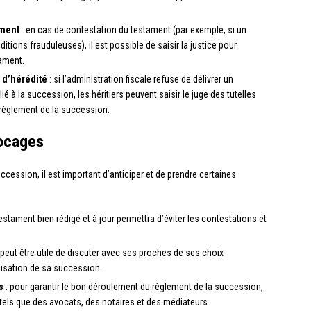
ament
: en cas de contestation du testament (par exemple, si un
ditions frauduleuses), il est possible de saisir la justice pour
tament.
 d’hérédité
: si l’administration fiscale refuse de délivrer un
lié à la succession, les héritiers peuvent saisir le juge des tutelles
règlement de la succession.
locages
cession, il est important d’anticiper et de prendre certaines
estament bien rédigé et à jour permettra d’éviter les contestations et
l peut être utile de discuter avec ses proches de ses choix
anisation de sa succession.
s
: pour garantir le bon déroulement du règlement de la succession,
s tels que des avocats, des notaires et des médiateurs.