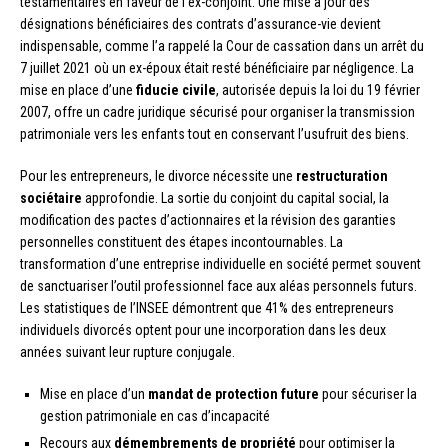
testamentaires en faveur de l’ex-conjoint. Une mise à jour des
désignations bénéficiaires des contrats d’assurance-vie devient
indispensable, comme l’a rappelé la Cour de cassation dans un arrêt du
7 juillet 2021 où un ex-époux était resté bénéficiaire par négligence. La
mise en place d’une
fiducie civile
, autorisée depuis la loi du 19 février
2007, offre un cadre juridique sécurisé pour organiser la transmission
patrimoniale vers les enfants tout en conservant l’usufruit des biens.
Pour les entrepreneurs, le divorce nécessite une
restructuration
sociétaire
approfondie. La sortie du conjoint du capital social, la
modification des pactes d’actionnaires et la révision des garanties
personnelles constituent des étapes incontournables. La
transformation d’une entreprise individuelle en société permet souvent
de sanctuariser l’outil professionnel face aux aléas personnels futurs.
Les statistiques de l’INSEE démontrent que 41% des entrepreneurs
individuels divorcés optent pour une incorporation dans les deux
années suivant leur rupture conjugale.
Mise en place d’un
mandat de protection future
pour sécuriser la
gestion patrimoniale en cas d’incapacité
Recours aux
démembrements de propriété
pour optimiser la