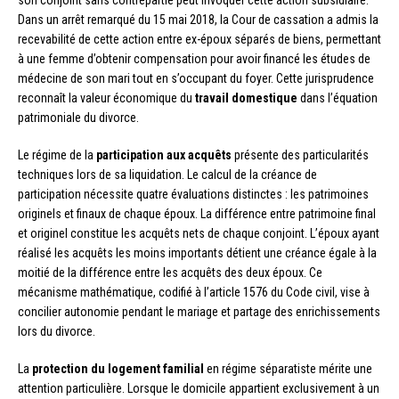
son conjoint sans contrepartie peut invoquer cette action subsidiaire.
Dans un arrêt remarqué du 15 mai 2018, la Cour de cassation a admis la
recevabilité de cette action entre ex-époux séparés de biens, permettant
à une femme d’obtenir compensation pour avoir financé les études de
médecine de son mari tout en s’occupant du foyer. Cette jurisprudence
reconnaît la valeur économique du
travail domestique
dans l’équation
patrimoniale du divorce.
Le régime de la
participation aux acquêts
présente des particularités
techniques lors de sa liquidation. Le calcul de la créance de
participation nécessite quatre évaluations distinctes : les patrimoines
originels et finaux de chaque époux. La différence entre patrimoine final
et originel constitue les acquêts nets de chaque conjoint. L’époux ayant
réalisé les acquêts les moins importants détient une créance égale à la
moitié de la différence entre les acquêts des deux époux. Ce
mécanisme mathématique, codifié à l’article 1576 du Code civil, vise à
concilier autonomie pendant le mariage et partage des enrichissements
lors du divorce.
La
protection du logement familial
en régime séparatiste mérite une
attention particulière. Lorsque le domicile appartient exclusivement à un