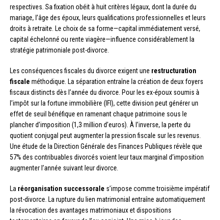
respectives. Sa fixation obéit à huit critères légaux, dont la durée du
mariage, l’âge des époux, leurs qualifications professionnelles et leurs
droits à retraite. Le choix de sa forme—capital immédiatement versé,
capital échelonné ou rente viagère—influence considérablement la
stratégie patrimoniale post-divorce.
Les conséquences fiscales du divorce exigent une
restructuration
fiscale
méthodique. La séparation entraîne la création de deux foyers
fiscaux distincts dès l’année du divorce. Pour les ex-époux soumis à
l’impôt sur la fortune immobilière (IFI), cette division peut générer un
effet de seuil bénéfique en ramenant chaque patrimoine sous le
plancher d’imposition (1,3 million d’euros). À l’inverse, la perte du
quotient conjugal peut augmenter la pression fiscale sur les revenus.
Une étude de la Direction Générale des Finances Publiques révèle que
57% des contribuables divorcés voient leur taux marginal d’imposition
augmenter l’année suivant leur divorce.
La
réorganisation successorale
s’impose comme troisième impératif
post-divorce. La rupture du lien matrimonial entraîne automatiquement
la révocation des avantages matrimoniaux et dispositions