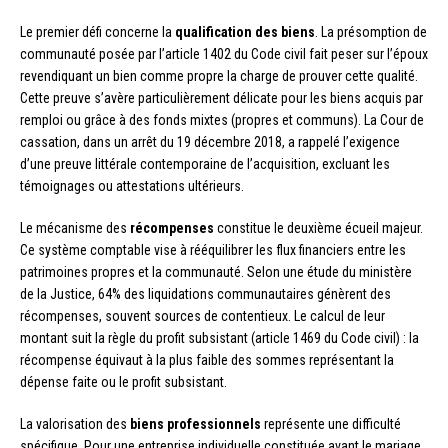
Le premier défi concerne la
qualification des biens
. La présomption de
communauté posée par l’article 1402 du Code civil fait peser sur l’époux
revendiquant un bien comme propre la charge de prouver cette qualité.
Cette preuve s’avère particulièrement délicate pour les biens acquis par
remploi ou grâce à des fonds mixtes (propres et communs). La Cour de
cassation, dans un arrêt du 19 décembre 2018, a rappelé l’exigence
d’une preuve littérale contemporaine de l’acquisition, excluant les
témoignages ou attestations ultérieurs.
Le mécanisme des
récompenses
constitue le deuxième écueil majeur.
Ce système comptable vise à rééquilibrer les flux financiers entre les
patrimoines propres et la communauté. Selon une étude du ministère
de la Justice, 64% des liquidations communautaires génèrent des
récompenses, souvent sources de contentieux. Le calcul de leur
montant suit la règle du profit subsistant (article 1469 du Code civil) : la
récompense équivaut à la plus faible des sommes représentant la
dépense faite ou le profit subsistant.
La valorisation des
biens professionnels
représente une difficulté
spécifique. Pour une entreprise individuelle constituée avant le mariage