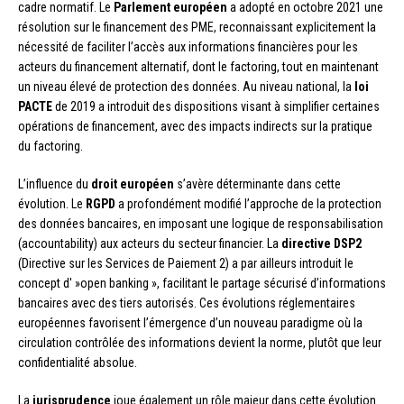
cadre normatif. Le
Parlement européen
a adopté en octobre 2021 une
résolution sur le financement des PME, reconnaissant explicitement la
nécessité de faciliter l’accès aux informations financières pour les
acteurs du financement alternatif, dont le factoring, tout en maintenant
un niveau élevé de protection des données. Au niveau national, la
loi
PACTE
de 2019 a introduit des dispositions visant à simplifier certaines
opérations de financement, avec des impacts indirects sur la pratique
du factoring.
L’influence du
droit européen
s’avère déterminante dans cette
évolution. Le
RGPD
a profondément modifié l’approche de la protection
des données bancaires, en imposant une logique de responsabilisation
(accountability) aux acteurs du secteur financier. La
directive DSP2
(Directive sur les Services de Paiement 2) a par ailleurs introduit le
concept d' »open banking », facilitant le partage sécurisé d’informations
bancaires avec des tiers autorisés. Ces évolutions réglementaires
européennes favorisent l’émergence d’un nouveau paradigme où la
circulation contrôlée des informations devient la norme, plutôt que leur
confidentialité absolue.
La
jurisprudence
joue également un rôle majeur dans cette évolution.