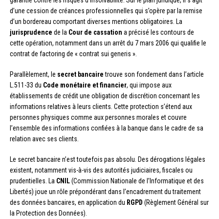
garantie contre les risques d’insolvabilité. Sur le plan juridique, il s’agit
d’une cession de créances professionnelles qui s’opère par la remise
d’un bordereau comportant diverses mentions obligatoires. La
jurisprudence
de la
Cour de cassation
a précisé les contours de
cette opération, notamment dans un arrêt du 7 mars 2006 qui qualifie le
contrat de factoring de « contrat sui generis ».
Parallèlement, le
secret bancaire
trouve son fondement dans l’article
L.511-33 du
Code monétaire et financier
, qui impose aux
établissements de crédit une obligation de discrétion concernant les
informations relatives à leurs clients. Cette protection s’étend aux
personnes physiques comme aux personnes morales et couvre
l’ensemble des informations confiées à la banque dans le cadre de sa
relation avec ses clients.
Le secret bancaire n’est toutefois pas absolu. Des dérogations légales
existent, notamment vis-à-vis des autorités judiciaires, fiscales ou
prudentielles. La
CNIL
(Commission Nationale de l’Informatique et des
Libertés) joue un rôle prépondérant dans l’encadrement du traitement
des données bancaires, en application du
RGPD
(Règlement Général sur
la Protection des Données).