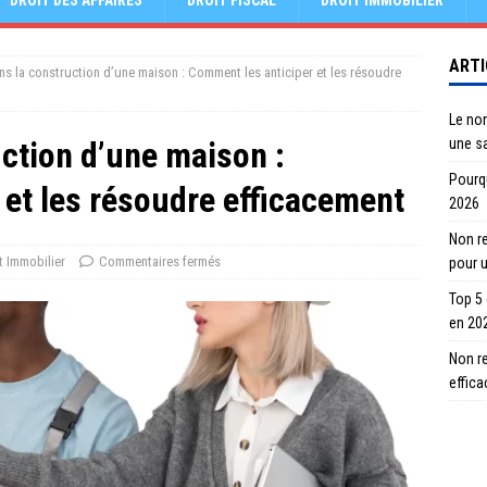
DROIT DES AFFAIRES
DROIT FISCAL
DROIT IMMOBILIER
ARTI
ns la construction d’une maison : Comment les anticiper et les résoudre
Le no
uction d’une maison :
une s
Pourqu
 et les résoudre efficacement
2026
Non re
t Immobilier
Commentaires fermés
pour 
Top 5
en 20
Non r
effic