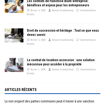
Les contrats de franchise multi-entreprise:
bénéfices et enjeux pour les entrepreneurs
février 3, 2024
Anouk Grandchamp
Commentaires
fermés
Droit de succession et héritage : Tout ce que vous
devez savoir
février 2, 2024
Anouk Grandchamp
Commentaires
fermés
Le contrat de location-accession : une solution
méconnue pour accéder à la propriété
février 1, 2024
Anouk Grandchamp
Commentaires
fermés
ARTICLES RÉCENTS
Le non respect des parties communes peut-il mener à une sanction